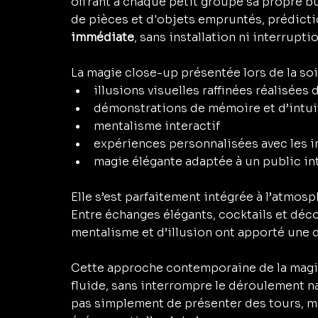
offrant à chaque petit groupe sa propre bu
de pièces et d'objets empruntés, prédiction
immédiate
, sans installation ni interrupti
La magie close-up présentée lors de la soi
illusions visuelles raffinées réalisées
démonstrations de mémoire et d’intui
mentalisme interactif
expériences personnalisées avec les i
magie élégante adaptée à un public in
Elle s’est parfaitement intégrée à l’atmosp
Entre échanges élégants, cocktails et déco
mentalisme et d’illusion ont apporté une 
Cette approche contemporaine de la magi
fluide, sans interrompre le déroulement nat
pas simplement de présenter des tours, ma