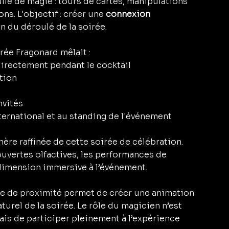
lle de magie : tours de cartes, manipulations 
s. L'objectif : créer une 
connexion 
on du déroulé de la soirée.
rée Fragonard mêlait :
 directement pendant le cocktail
tion
nvités
ternational et au standing de l'événement
hère raffinée de cette soirée de célébration. 
uvertes olfactives, les performances de 
dimension immersive à l’événement.
e de proximité permet de créer une animation 
urel de la soirée. Le rôle du magicien n’est 
is de participer pleinement à l’expérience 