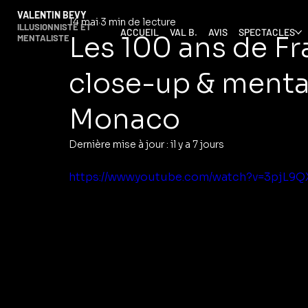
VALENTIN BEVY
14 mai
3 min de lecture
ILLUSIONNISTE ET
ACCUEIL
VAL B.
AVIS
SPECTACLES
Les 100 ans de Fr
MENTALISTE
close-up & menta
Monaco
Dernière mise à jour :
il y a 7 jours
https://www.youtube.com/watch?v=3pjL9