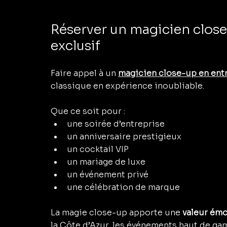
Réserver un magicien clos
exclusif
Faire appel à un 
magicien close-up en ent
classique en expérience inoubliable.
Que ce soit pour :
une soirée d’entreprise
un anniversaire prestigieux
un cocktail VIP
un mariage de luxe
un événement privé
une célébration de marque
La magie close-up apporte une 
valeur émo
la Côte d’Azur, les événements haut de g