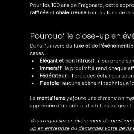
Pour les 100 ans de Fragonard, cette app
raffinée 
et 
chaleureuse 
tout au long de la 
Pourquoi le close-up en é
Dans l'univers du 
luxe et de l'événementi
cases :
Élégant et non intrusif
 : il surprend s
Immersif
 : la proximité rend chaque ef
Fédérateur
 : il crée des échanges spon
Flexible
 : aucune scène ni technique lo
Le 
mentalisme
 y ajoute une dimension mys
appréciée d'un public d'adultes exigeant.
Vous organisez un événement de prestige 
up en entreprise
 ou 
demandez votre devis e