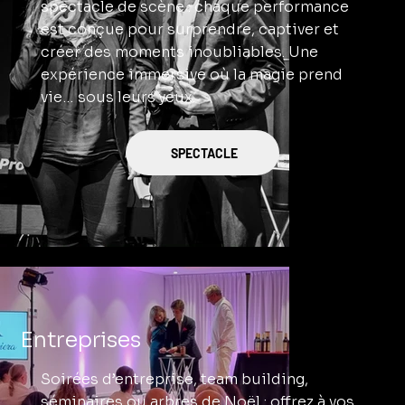
spectacle de scène : chaque performance
est conçue pour surprendre, captiver et
créer des moments inoubliables. Une
expérience immersive où la magie prend
vie… sous leurs yeux.
SPECTACLE
Entreprises
Soirées d’entreprise, team building,
séminaires ou arbres de Noël : offrez à vos