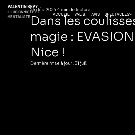
VALENTIN BEVY
26 déc. 2024
4 min de lecture
ILLUSIONNISTE ET
ACCUEIL
VAL B.
AVIS
SPECTACLES
Dans les coulisse
MENTALISTE
magie : EVASION 
Nice !
Dernière mise à jour :
31 juil.