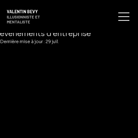
Valentin Bevy
3 oct. 2024
5 min de lecture
VALENTIN BEVY
Magie digitale : des animations de
ILLUSIONNISTE ET
MENTALISTE
plus en plus recherchées dans les
événements d’entreprise
Dernière mise à jour :
29 juil.