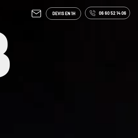
06 60 52 14 06
DEVIS EN 1H
B