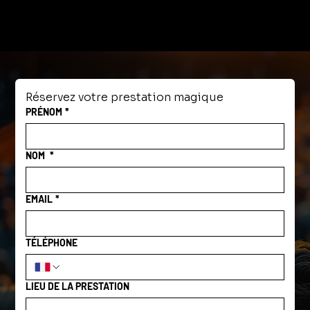
Le House of Houdini à Budapest :
plongée dans l’antre secret du maître
de l’évasion
Réservez votre prestation magique
PRÉNOM
*
NOM
*
EMAIL
*
TÉLÉPHONE
LIEU DE LA PRESTATION