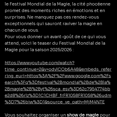
le Festival Mondial de la Magie, la cité phocéenne 
promet des moments riches en émotions et en 
surprises. Ne manquez pas ces rendez-vous 
exceptionnels qui sauront raviver la magie en 
chacun de vous.
Pour vous donner un avant-goût de ce qui vous 
attend, voici le teaser du Festival Mondial de la 
Magie pour la saison 2025/2026 :
https://www.youtube.com/watch?
time_continue=2&v=odvlCOb6A48&embeds_refer
ring_euri=https%3A%2F%2Fwww.google.com%2Fs
earch%3Fq%3Dfestival%2Bmondial%2Bde%2Bla%
2Bmagie%2B%2Byt%26sca_esv%3D62c7954774bb
e2d8%26rlz%3D1C1CHBF_frFR1058FR1058%26udm
%3D7%26biw%3D1&source_ve_path=MjM4NTE
Vous souhaitez organiser un 
show de magie
 pour 