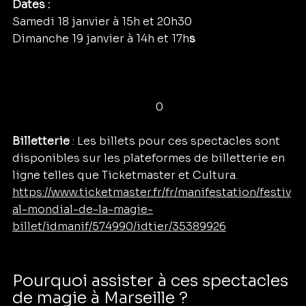
Dates :
Samedi 18 janvier à 15h et 20h30
Dimanche 19 janvier à 14h et 17h
s
Artistes :
 Filiberto Selvi, Ernesto Planas, Zheng 
Fusion, Charlie Mag, Ronan Cavalry, 
Lieu : 
CEPAC LE Silo à Marseille
0
Billetterie
 : Les billets pour ces spectacles sont 
disponibles sur les plateformes de billetterie en 
ligne telles que Ticketmaster et Cultura.
https://www.ticketmaster.fr/fr/manifestation/festiv
al-mondial-de-la-magie-
billet/idmanif/574990/idtier/35389926
Pourquoi assister à ces spectacles 
de magie à Marseille ?