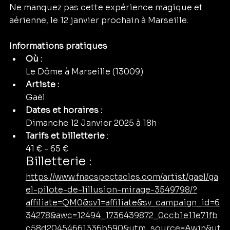
Ne manquez pas cette expérience magique et 
aérienne, le 12 janvier prochain à Marseille. 
Informations pratiques
Où : 
Le Dôme à Marseille (13009)
Artiste : 
Gaël
Dates et horaires :
Dimanche 12 Janvier 2025 à 18h
Tarifs et billetterie 
:
41 € - 65 €
Billetterie : 
https://www.fnacspectacles.com/artist/gael/ga
el-pilote-de-lillusion-mirage-3549798/?
affiliate=QM0&sv1=affiliate&sv_campaign_id=6
34278&awc=12494_1736439872_0ccb1e11e71fb
c58d20454661336b590&utm_source=Awin&ut