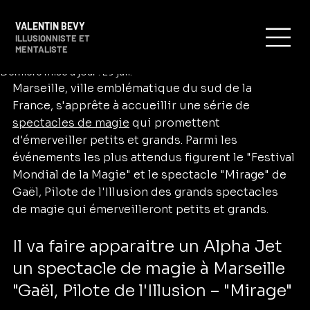
Valentin Bevy
9 janv. 2025
3 min de lecture
VALENTIN BEVY
Les plus grands spectacles de magie à
ILLUSIONNISTE ET
MENTALISTE
Marseille en janvier 2025
Dernière mise à jour :
29 juil.
Marseille, ville emblématique du sud de la 
France, s'apprête à accueillir une série de 
spectacles de magie
 qui promettent 
d'émerveiller petits et grands. Parmi les 
événements les plus attendus figurent le "Festival 
Mondial de la Magie" et le spectacle "Mirage" de 
Gaël, Pilote de l'Illusion des grands spectacles 
de magie qui émerveilleront petits et grands.
Il va faire apparaitre un Alpha Jet 
un spectacle de magie à Marseille 
"Gaël, Pilote de l'Illusion – "Mirage" 