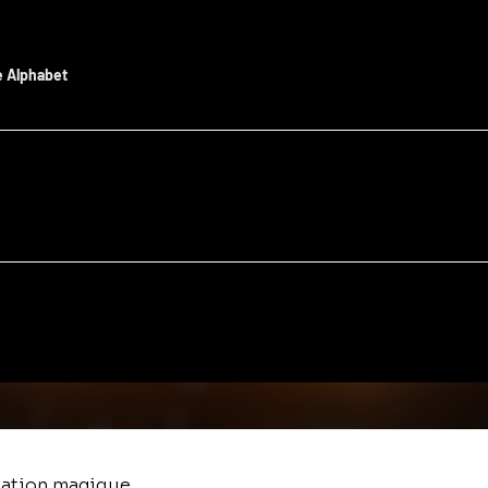
e Alphabet
tation magique